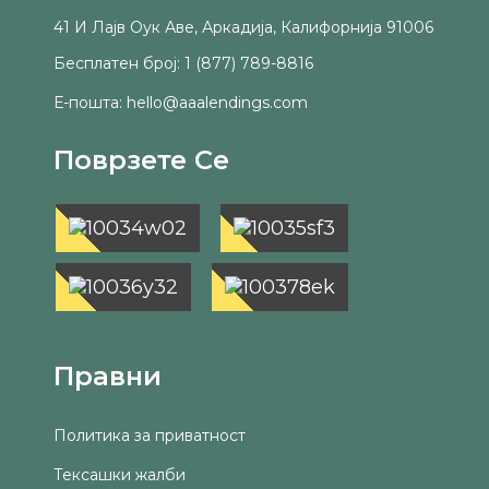
41 И Лајв Оук Аве, Аркадија, Калифорнија 91006
Бесплатен број: 1 (877) 789-8816
Е-пошта: hello@aaalendings.com
Поврзете Се
Правни
Политика за приватност
Тексашки жалби