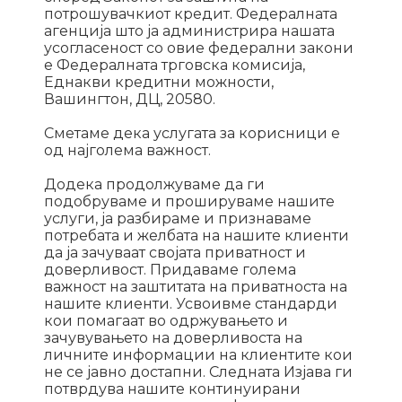
потрошувачкиот кредит. Федералната
агенција што ја администрира нашата
усогласеност со овие федерални закони
е Федералната трговска комисија,
Еднакви кредитни можности,
Вашингтон, ДЦ, 20580.
Сметаме дека услугата за корисници е
од најголема важност.
Додека продолжуваме да ги
подобруваме и прошируваме нашите
услуги, ја разбираме и признаваме
потребата и желбата на нашите клиенти
да ја зачуваат својата приватност и
доверливост. Придаваме голема
важност на заштитата на приватноста на
нашите клиенти. Усвоивме стандарди
кои помагаат во одржувањето и
зачувувањето на доверливоста на
личните информации на клиентите кои
не се јавно достапни. Следната Изјава ги
потврдува нашите континуирани