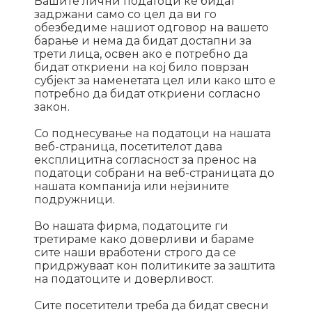
Вашите лични податоци ќе бидат
задржани само со цел да ви го
обезбедиме нашиот одговор на вашето
барање и нема да бидат достапни за
трети лица, освен ако е потребно да
бидат откриени на кој било поврзан
субјект за наменетата цел или како што е
потребно да бидат откриени согласно
закон.
Со поднесување на податоци на нашата
веб-страница, посетителот дава
експлицитна согласност за пренос на
податоци собрани на веб-страницата до
нашата компанија или нејзините
подружници.
Во нашата фирма, податоците ги
третираме како доверливи и бараме
сите наши вработени строго да се
придржуваат кон политиките за заштита
на податоците и доверливост.
Сите посетители треба да бидат свесни