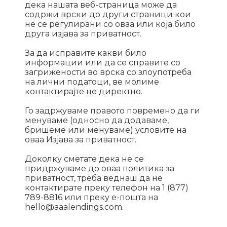
дека нашата веб-страница може да
содржи врски до други страници кои
не се регулирани со оваа или која било
друга изјава за приватност.
За да исправите какви било
информации или да се справите со
загрижености во врска со злоупотреба
на лични податоци, ве молиме
контактирајте не директно.
Го задржуваме правото повремено да ги
менуваме (односно да додаваме,
бришеме или менуваме) условите на
оваа Изјава за приватност.
Доколку сметате дека не се
придржуваме до оваа политика за
приватност, треба веднаш да не
контактирате преку телефон на 1 (877)
789-8816 или преку е-пошта на
hello@aaalendings.com.