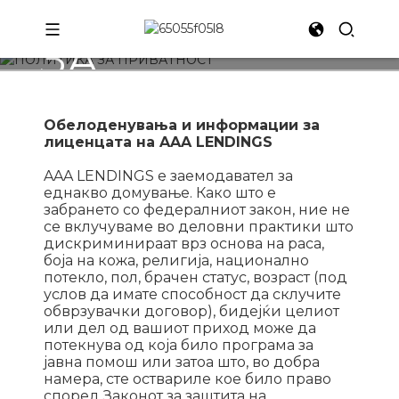
ПОЛИТИКА
ЗА
ПРИВАТНОСТ
Обелоденувања и информации за
лиценцата на AAA LENDINGS
AAA LENDINGS е заемодавател за
еднакво домување. Како што е
забрането со федералниот закон, ние не
се вклучуваме во деловни практики што
дискриминираат врз основа на раса,
боја на кожа, религија, национално
потекло, пол, брачен статус, возраст (под
услов да имате способност да склучите
обврзувачки договор), бидејќи целиот
или дел од вашиот приход може да
потекнува од која било програма за
јавна помош или затоа што, во добра
намера, сте оствариле кое било право
според Законот за заштита на